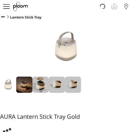
Über Ploom
Shop
Lantern Stick Tray
Club
Events
Support
Sorten Check
Wichtige Hinweise
AURA Lantern Stick Tray Gold