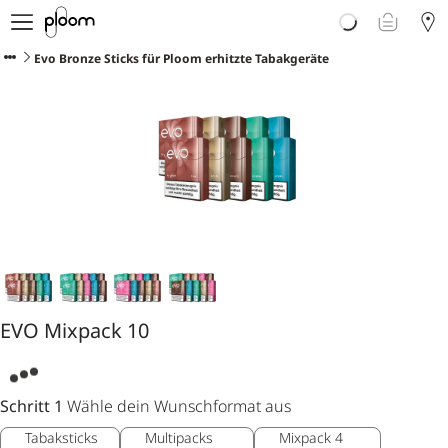
Über Ploom
Shop
Evo Bronze Sticks für Ploom erhitzte Tabakgeräte
Club
Events
Support
Sorten Check
Wichtige Hinweise
EVO Mixpack 10
Schritt 1
Wähle dein Wunschformat aus
Tabaksticks
Multipacks
Mixpack 4