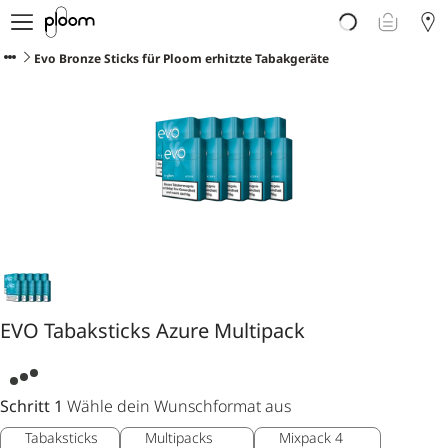
Über Ploom
Shop
Evo Bronze Sticks für Ploom erhitzte Tabakgeräte
Club
Events
Support
Sorten Check
Wichtige Hinweise
EVO Tabaksticks Azure Multipack
Schritt 1
Wähle dein Wunschformat aus
Tabaksticks
Multipacks
Mixpack 4