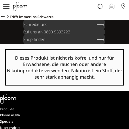
Über Ploom
Shop
Trifft immer ins Schwarze
Club
Schreibe uns
Events
Ruf uns an 0800 5893222
Support
Shop finden
Sorten Check
Wichtige Hinweise
Dieses Produkt ist nicht risikofrei und nur für
Erwachsene, die rauchen oder andere
Nikotinprodukte verwenden. Nikotin ist ein Stoff, der
sehr stark abhängig macht.
Produkte
Ploom AURA
Specials
Nikotinsticks