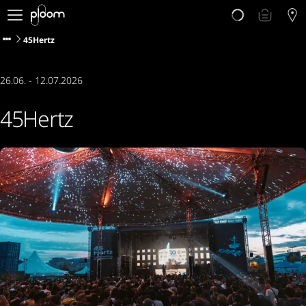
Über Ploom
Shop
45Hertz
Club
Events
26.06. - 12.07.2026
Support
Sorten Check
45Hertz
Wichtige Hinweise